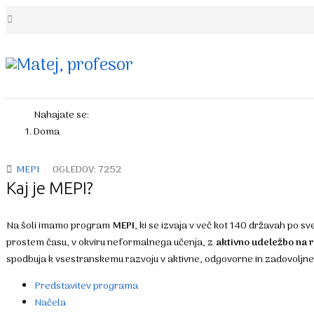
Nahajate se:
Doma
MEPI
OGLEDOV: 7252
Kaj je MEPI?
Na šoli imamo program
MEPI
, ki se izvaja v več kot 140 državah po sv
prostem času, v okviru neformalnega učenja, z
aktivno udeležbo na r
spodbuja k vsestranskemu razvoju v aktivne, odgovorne in zadovoljne lju
Predstavitev programa
Načela