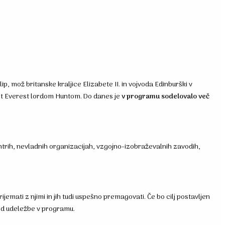
 mož britanske kraljice Elizabete II. in vojvoda Edinburški v
t Everest lordom Huntom. Do danes je
v programu sodelovalo več
entrih, nevladnih organizacijah, vzgojno-izobraževalnih zavodih,
rijemati z njimi in jih tudi uspešno premagovati. Če bo cilj postavljen
 od udeležbe v programu.