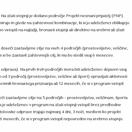
Na zlati stopnji je dodano področje Projekt neznani prijatelj (PNP).
ajo in glede na zahtevnost kombinacije, ki si jo udeleženci oblikujejo
topiš na najlažji, bronasti stopnji ali direktno na srebrni ali zlati
oseči zastavljene cilje na vseh 4 področjih (prostovoljstvo, veščine,
 bo zastavil zahtevnejši cilj, ki mu bo sledil vsaj 6 mesecev.
 odprava). Na prvih treh področjih mora biti udeleženec dejaven vsaj
 3 področij (prostovoljstvo, veščine ali šport) opravljati aktivnosti
ejemnik bronastega priznanja ali 12 mesecih, če si v program vstopil
či zastavljene cilje na 5 področjih – prostovoljstvu, veščinam, športu
da je udeleženec v program na zlati stopnji vstopil brez predhodne
stolovske odprave trajajo najmanj 4 dni, 3 noči, medtem ko projekt
li 18 mesecih, če si v program vstopil neposredno na srebrno stopnjo.