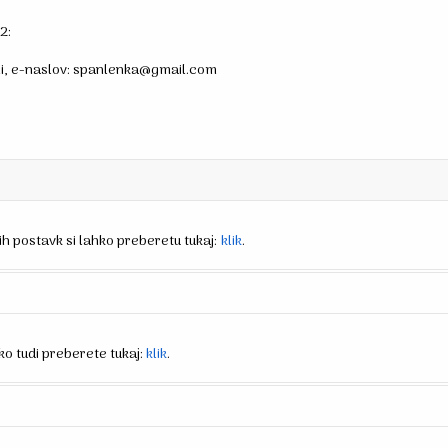
2:
li, e-naslov: spanlenka@gmail.com
ih postavk si lahko preberetu tukaj:
klik
.
ko tudi preberete tukaj:
klik
.