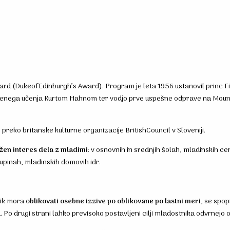
d (DukeofEdinburgh’s Award). Program je leta 1956 ustanovil princ Filip,
enega učenja Kurtom Hahnom ter vodjo prve uspešne odprave na Moun
 preko britanske kulturne organizacije BritishCouncil v Sloveniji.
ražen interes dela z mladimi
: v osnovnih in srednjih šolah, mladinskih c
upinah, mladinskih domovih idr.
nik mora
oblikovati osebne izzive po oblikovane po lastni meri
, se spop
Po drugi strani lahko previsoko postavljeni cilji mladostnika odvrnejo