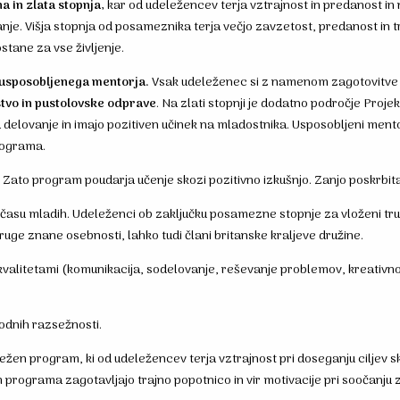
a in zlata stopnja,
kar od udeležencev terja vztrajnost in predanost in 
nje. Višja stopnja od posameznika terja večjo zavzetost, predanost in 
stane za vse življenje.
usposobljenega mentorja.
Vsak udeleženec si z namenom zagotovitve
jstvo in pustolovske odprave
. Na zlati stopnji je dodatno področje Proje
a delovanje in imajo pozitiven učinek na mladostnika. Usposobljeni men
rograma.
ijo. Zato program poudarja učenje skozi pozitivno izkušnjo. Zanjo poskrbi
su mladih. Udeleženci ob zaključku posamezne stopnje za vloženi trud 
druge znane osebnosti, lahko tudi člani britanske kraljeve družine.
alitetami (komunikacija, sodelovanje, reševanje problemov, kreativnost
rodnih razsežnosti.
ežen program, ki od udeležencev terja vztrajnost pri doseganju ciljev
ama zagotavljajo trajno popotnico in vir motivacije pri soočanju z ži