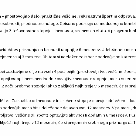
ih – prostovoljno delo, praktične veščine, rekreativni šport in odprava.
sposobnosti, prednostne naloge. Opisana področja se medsebojno kombinir
jo 3 težavnostne stopnje – bronasta, srebrna in zlata. V program lahko vs
ridobitev priznanja na bronasti stopnji je 6 mesecev. Udeleženec mora d
ejaven vsaj 3 mesece. Ob tem si udeleženec izbere področje na katerem si
 zastavljene cilje na vseh 4 področjih (prostovoljstvo, veščine, šport,
pnji vstopil brez predhodne osvojitve bronaste stopnje, mora na enem od
2 noči. Srebrno stopnjo lahko zaključiš najhitreje v 6 mesecih, če si pr
16 let. Za razliko od bronaste in srebrne stopnje morajo udeleženci dose
reh področjih mora biti udeleženec dejaven vsaj 12 mesecev. V primeru, 
ljstvo, veščine ali šport) opravljati aktivnosti dodatnih 6 mesecev. Pu
 zaključiš najhitreje v 12 mesecih, če si prejemnik srebrnega priznanja a